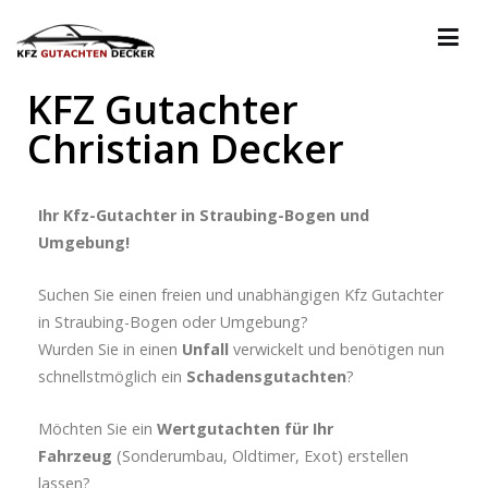
Decker Kfz Gutachter
Kfz-Sachverständiger Straubing-Bogen
KFZ Gutachter
Christian Decker
Ihr Kfz-Gutachter in Straubing-Bogen und
Umgebung!
Suchen Sie einen freien und unabhängigen Kfz Gutachter
in Straubing-Bogen oder Umgebung?
Wurden Sie in einen
Unfall
verwickelt und benötigen nun
schnellstmöglich ein
Schadensgutachten
?
Möchten Sie ein
Wertgutachten für Ihr
Fahrzeug
(Sonderumbau, Oldtimer, Exot) erstellen
lassen?